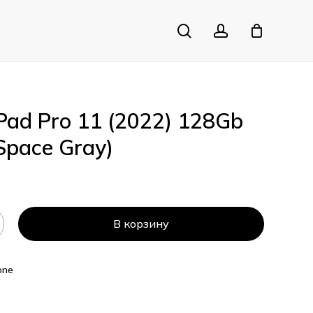
search
account
Close
Cart
iPad Pro 11 (2022) 128Gb
Space Gray)
В корзину
one