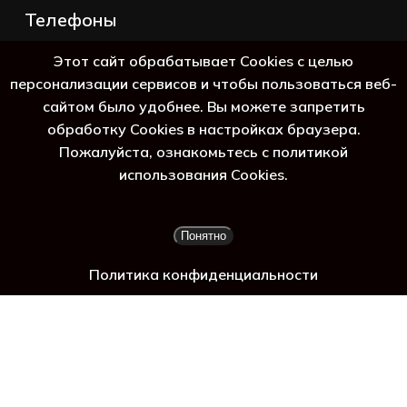
Телефоны
+7 (383) 388-98-45
Этот сайт обрабатывает Cookies с целью
8 (800) 250-69-39
персонализации сервисов и чтобы пользоваться веб-
сайтом было удобнее. Вы можете запретить
обработку Cookies в настройках браузера.
Пожалуйста, ознакомьтесь с политикой
ь га
использования Cookies.
Подытог:
0
₽
Понятно
Просмотр корзины
Оформление заказа
Политика конфиденциальности