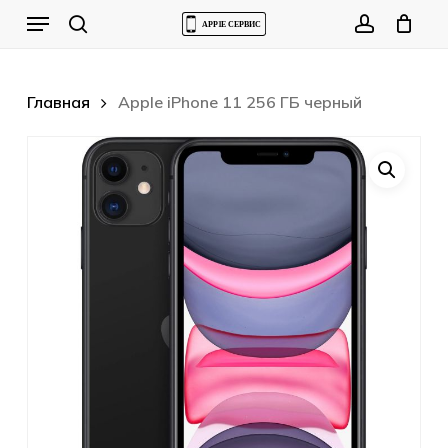
Skip
Menu
to
Cart
search
account
Close
Cart
main
content
Главная
Apple iPhone 11 256 ГБ черный