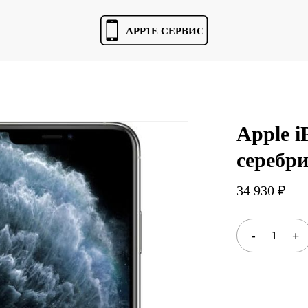
Cart
Apple i
серебр
34 930
₽