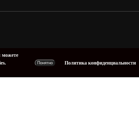
ет
0
₽
ы можете
отр корзины
Оформление заказа
Политика конфиденциальности
es.
Понятно