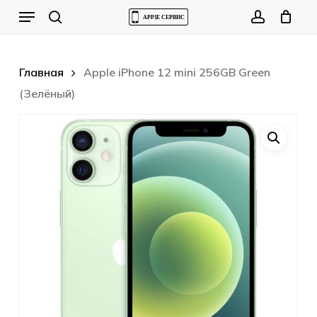
Skip
Menu
to
Cart
search
account
Close
Cart
main
content
Главная
Apple iPhone 12 mini 256GB Green
(Зелёный)