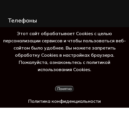
Телефоны
+7 (383) 388-98-45
Этот сайт обрабатывает Cookies с целью
8 (800) 250-69-39
персонализации сервисов и чтобы пользоваться веб-
сайтом было удобнее. Вы можете запретить
обработку Cookies в настройках браузера.
Пожалуйста, ознакомьтесь с политикой
джет
использования Cookies.
Подытог:
0
₽
Понятно
Просмотр корзины
Оформление заказа
Политика конфиденциальности