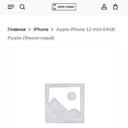
Skip
Menu
to
Cart
search
account
Close
Cart
main
content
Главная
iPhone
Apple iPhone 12 mini 64GB
Purple (Фиолетовый)