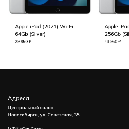
Корзина пуста.
Apple iPad (2021) Wi-Fi
Apple iPa
64Gb (Silver)
256Gb (Sil
Go to shop
29 950
₽
43 950
₽
Адреса
Центральный салон
Новосибирск, ул. Советская, 35
МФК «СанСити»