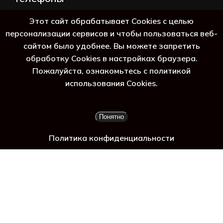
+7 (383) 388-98-45
Этот сайт обрабатывает Cookies с целью
8 (800) 250-69-39
персонализации сервисов и чтобы пользоваться веб-
сайтом было удобнее. Вы можете запретить
обработку Cookies в настройках браузера.
Пожалуйста, ознакомьтесь с политикой
гадж
использования Cookies.
Подытог:
0
₽
Понятно
Просмотр корзины
Оформление заказа
Политика конфиденциальности