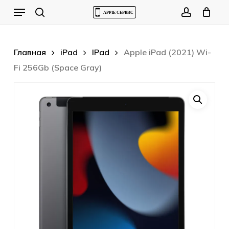
Skip
Menu
to
Cart
search
account
Close
Cart
main
content
Главная
iPad
IPad
Apple iPad (2021) Wi-
Fi 256Gb (Space Gray)