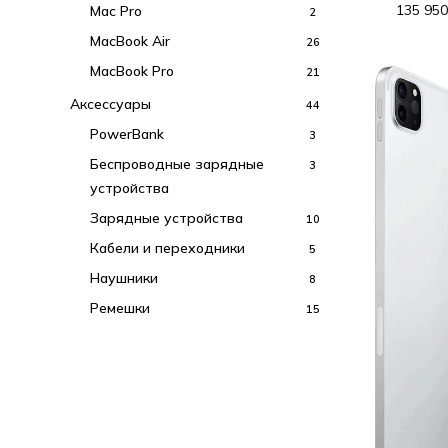
135 95
Mac Pro
2
MacBook Air
26
MacBook Pro
21
Аксессуары
44
PowerBank
3
Беспроводные зарядные
3
устройства
Зарядные устройства
10
Кабели и переходники
5
Наушники
8
Ремешки
15