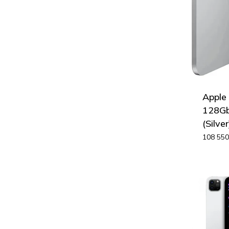
Apple
128Gb 
(Silver
108 55