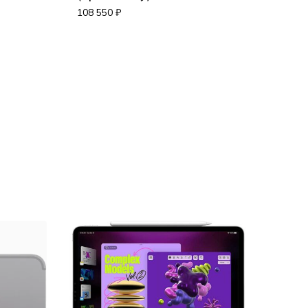
108 550
₽
Корзина пуста.
Go to shop