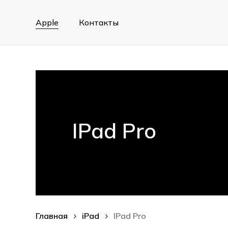
Skip
to
Apple
Контакты
main
content
IPad Pro
Главная
iPad
IPad Pro