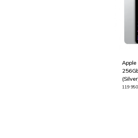
Apple
256Gb 
(Silver
119 95