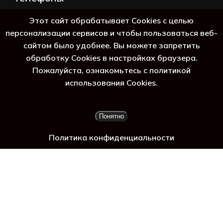
+7 (383) 388-98-45
Этот сайт обрабатывает Cookies с целью
8 (800) 250-69-39
персонализации сервисов и чтобы пользоваться веб-
сайтом было удобнее. Вы можете запретить
обработку Cookies в настройках браузера.
Пожалуйста, ознакомьтесь с политикой
 г
использования Cookies.
Подытог:
0
₽
Понятно
Просмотр корзины
Оформление заказа
Политика конфиденциальности