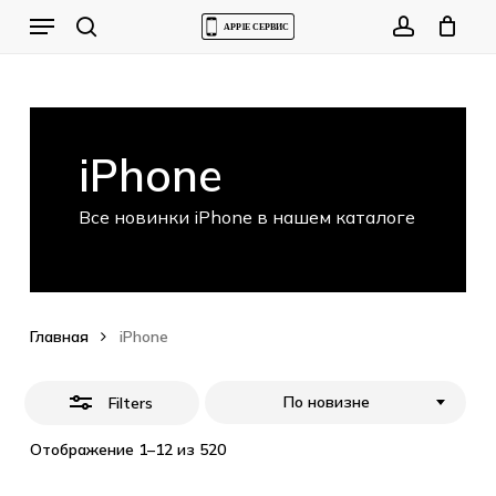
Skip
Menu
to
Close
Cart
search
account
Close
Cart
main
Filters
content
iPhone
Все новинки iPhone в нашем каталоге
Главная
iPhone
По новизне
Filters
Отображение 1–12 из 520