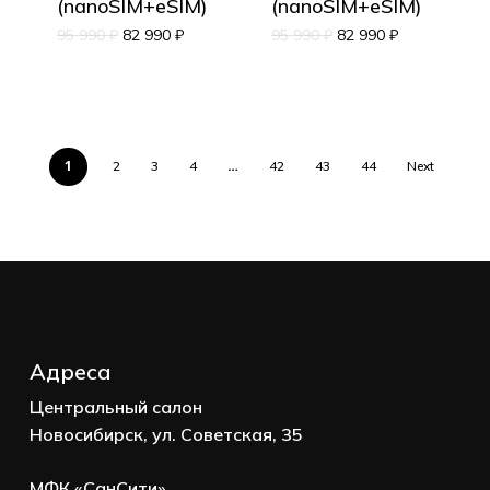
(nanoSIM+eSIM)
(nanoSIM+eSIM)
95 990
₽
82 990
₽
95 990
₽
82 990
₽
1
…
2
3
4
42
43
44
Next
Адреса
Центральный салон
Новосибирск, ул. Советская, 35
МФК «СанСити»