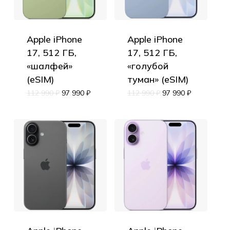
Apple iPhone
Apple iPhone
17, 512 ГБ,
17, 512 ГБ,
«шалфей»
«голубой
(eSIM)
туман» (eSIM)
112 990
₽
97 990
₽
112 990
₽
97 990
₽
Корзина пуста.
Go to shop