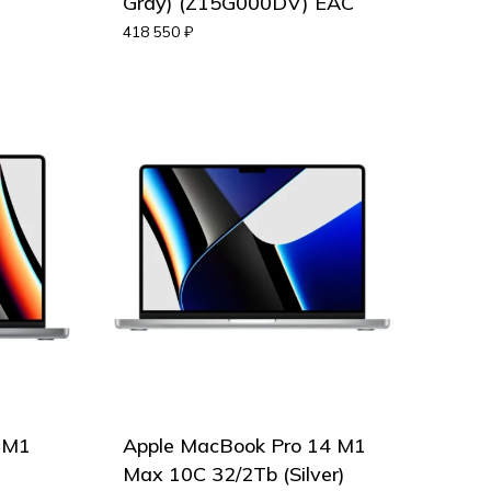
Gray) (Z15G000DV) EAC
418 550
₽
 M1
Apple MacBook Pro 14 M1
Max 10С 32/2Tb (Silver)