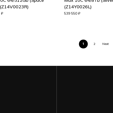
0C 64/512Gb (Space
Max 10C 64/8Tb (Silver
 (Z14V0023R)
(Z14Y0026L)
0
₽
539 550
₽
1
2
Next