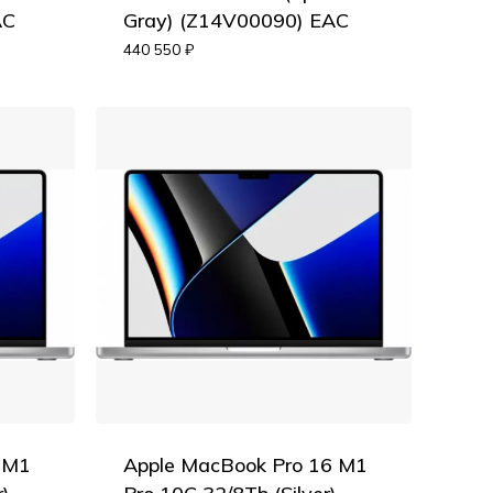
AC
Gray) (Z14V00090) EAC
Корзина пуста.
440 550
₽
Go to shop
 M1
Apple MacBook Pro 16 M1