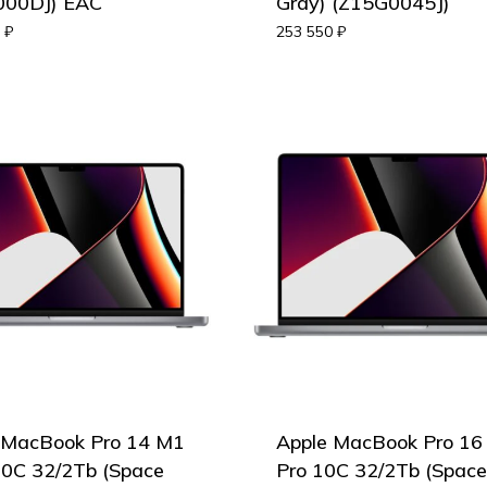
000DJ) EAC
Gray) (Z15G0045J)
0
₽
253 550
₽
 MacBook Pro 14 M1
Apple MacBook Pro 16
0С 32/2Tb (Space
Pro 10C 32/2Tb (Space