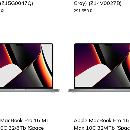
 (Z15G0047Q)
Gray) (Z14V0027B)
0
₽
291 550
₽
 MacBook Pro 16 M1
Apple MacBook Pro 16
0C 32/8Tb (Space
Max 10C 32/4Tb (Spac