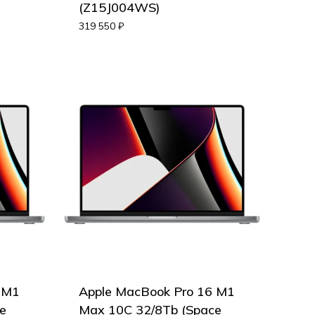
(Z15J004WS)
319 550
₽
 M1
Apple MacBook Pro 16 M1
e
Max 10C 32/8Tb (Space