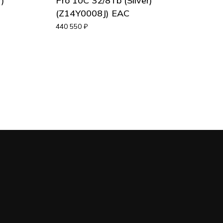
)
Pro 10C 32/8Tb (Silver)
(Z14Y0008J) EAC
440 550
₽