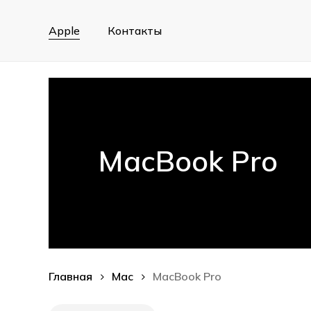
Skip
to
Apple
Контакты
main
content
MacBook Pro
Главная
Mac
MacBook Pro