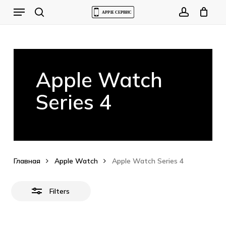
Skip
Menu
to
Close
Cart
search
account
Close
Cart
main
Filters
content
Apple Watch
Series 4
Главная
Apple Watch
Apple Watch Series 4
Корзина пуста.
Filters
Go to shop