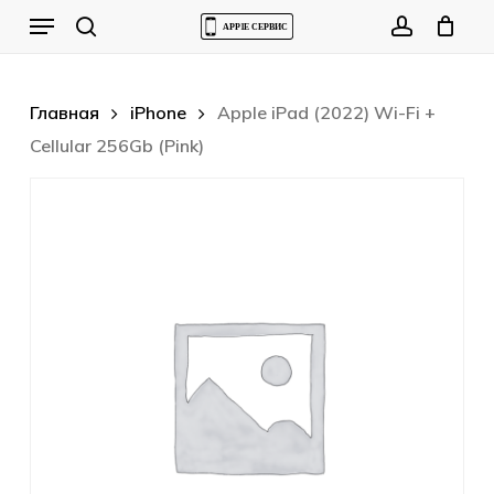
Skip
Menu
to
Cart
search
account
Close
Cart
main
content
Главная
iPhone
Apple iPad (2022) Wi-Fi +
Cellular 256Gb (Pink)