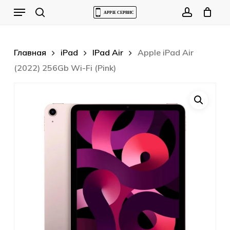
Skip
Menu
to
Cart
search
account
Close
Cart
main
content
Главная
iPad
IPad Air
Apple iPad Air
(2022) 256Gb Wi-Fi (Pink)