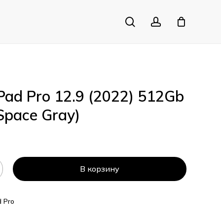
search
account
Close
Cart
iPad Pro 12.9 (2022) 512Gb
Space Gray)
В корзину
d Pro