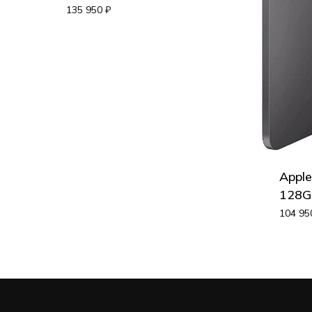
135 950
₽
Apple
128Gb
104 9