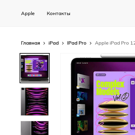
Skip
to
Apple
Контакты
main
content
Главная
iPad
IPad Pro
Apple iPad Pro 1