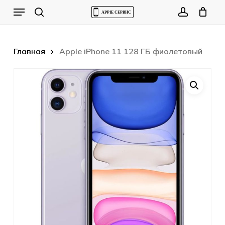
Skip
Menu
to
Cart
search
account
Close
Cart
main
content
Главная
Apple iPhone 11 128 ГБ фиолетовый