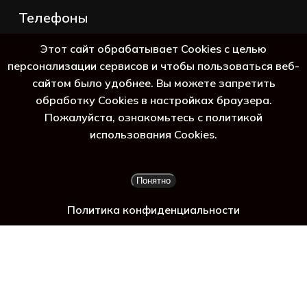
Телефоны
+7 (383) 388-98-45
Этот сайт обрабатывает Cookies с целью
8 (800) 250-69-39
персонализации сервисов и чтобы пользоваться веб-
сайтом было удобнее. Вы можете запретить
обработку Cookies в настройках браузера.
Пожалуйста, ознакомьтесь с политикой
ть г
использования Cookies.
Подытог:
0
₽
Понятно
Просмотр корзины
Оформление заказа
Политика конфиденциальности