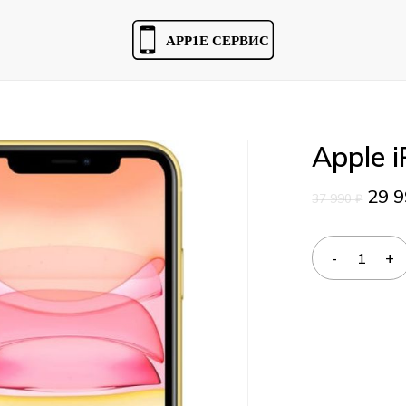
Cart
Apple 
29 
37 990
₽