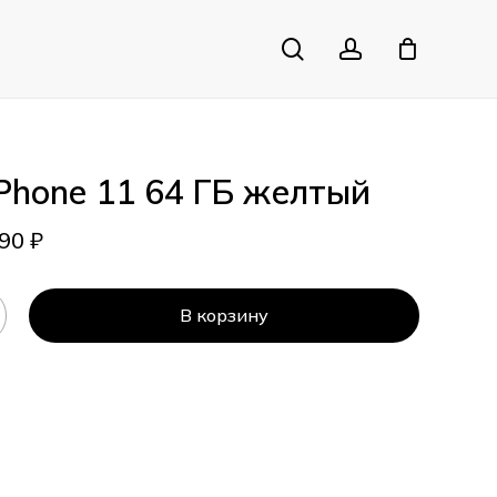
search
account
Close
Cart
iPhone 11 64 ГБ желтый
990
₽
В корзину