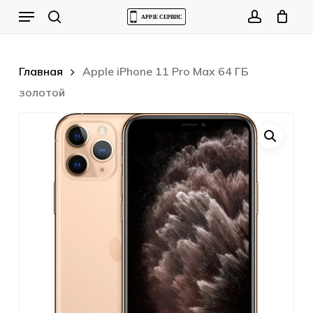
Skip
Menu
to
Cart
search
account
Close
Cart
main
content
Главная
Apple iPhone 11 Pro Max 64 ГБ
золотой