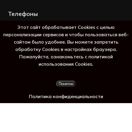
Телефоны
+7 (383) 388-98-45
Этот сайт обрабатывает Cookies с целью
8 (800) 250-69-39
персонализации сервисов и чтобы пользоваться веб-
сайтом было удобнее. Вы можете запретить
обработку Cookies в настройках браузера.
Пожалуйста, ознакомьтесь с политикой
гадж
использования Cookies.
Подытог:
0
₽
Понятно
Просмотр корзины
Оформление заказа
Политика конфиденциальности