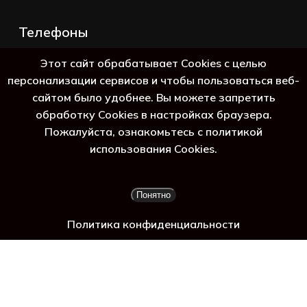
Телефоны
+7 (383) 388-98-45
Этот сайт обрабатывает Cookies с целью
8 (800) 250-69-39
персонализации сервисов и чтобы пользоваться веб-
сайтом было удобнее. Вы можете запретить
обработку Cookies в настройках браузера.
Пожалуйста, ознакомьтесь с политикой
ь га
использования Cookies.
Подытог:
0
₽
Понятно
Просмотр корзины
Оформление заказа
Политика конфиденциальности