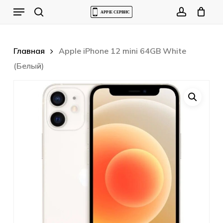
Skip
Menu
to
Cart
search
account
Close
Cart
main
content
Главная
Apple iPhone 12 mini 64GB White
(Белый)