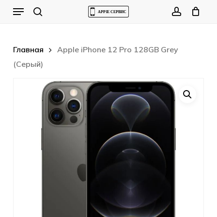
Skip
Menu
to
Cart
search
account
Close
Cart
main
content
Главная
Apple iPhone 12 Pro 128GB Grey
(Серый)