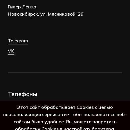
Гипер Лента
Новосибирск, ул. Мясниковой, 29
Telegram
VK
Телефоны
+7 (383) 388-98-45
Этот сайт обрабатывает Cookies с целью
8 (800) 250-69-39
персонализации сервисов и чтобы пользоваться веб-
сайтом было удобнее. Вы можете запретить
обработку Cookies в настройках браузера.