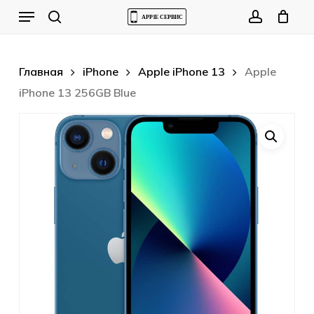
Skip
Menu
to
Cart
search
account
Close
Cart
main
content
Главная
iPhone
Apple iPhone 13
Apple
iPhone 13 256GB Blue