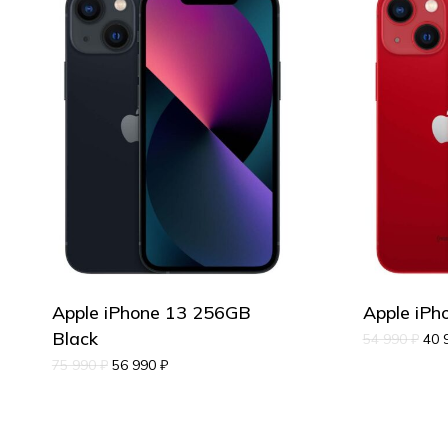
Корзина пуста.
Go to shop
Apple iPhone 13 256GB
Apple iP
Black
54 990
₽
40 
75 990
₽
56 990
₽