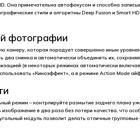
ID. Она примечательна автофокусом и способна записыва
тографические стили и алгоритмы Deep Fusion и Smart H
ой фотографии
ю камеру, которая порадует совершенно иным уровнем
ь два снимка и автоматически объединять их, сохраня
изацией (в некоторых режимах автоматически включает
использовать «Киноэффект», а в режиме Action Mode ай
ти
ьный режим – контрлируйте размытие заднего плана уж
изображение в два раза без потери качества, что осо
гольный модуль позволит делать отличные групповые