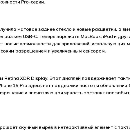
можности Pro-серии.
получила матовое заднее стекло и новые расцветки, а вм
шёл разъём USB-C: теперь заряжать MacBook, iPad и дру
т новые возможности для приложений, использующих м
ысоким разрешением и увеличенным сенсором.
 Retina XDR Display. Этот дисплей поддерживает такт
 iPhone 15 Pro здесь нет поддержки частоты обновления 
зрешение и впечатляющая яркость заставят вас забыть 
вращает скучный вырез в интерактивный элемент с такт