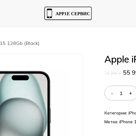
Cart
 15 128Gb (Black)
Apple 
55 
74 990
₽
Категория:
iPh
Метка:
iPhone 