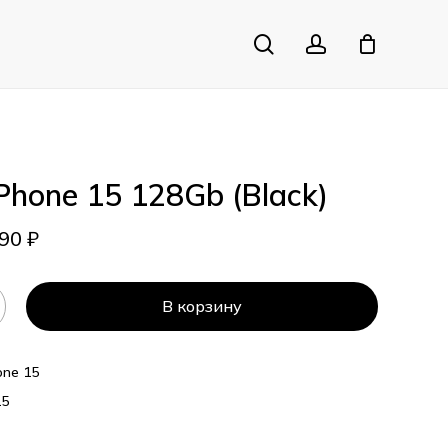
search
account
Close
Cart
iPhone 15 128Gb (Black)
990
₽
В корзину
one 15
15