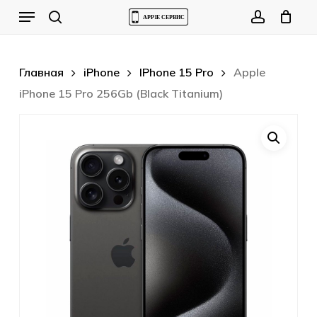
Skip
Menu
to
Cart
search
account
Close
Cart
main
content
Главная
iPhone
IPhone 15 Pro
Apple
iPhone 15 Pro 256Gb (Black Titanium)