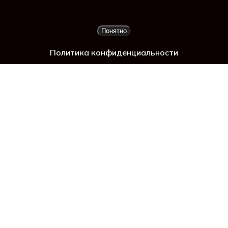
ад
Подытог:
0
₽
Понятно
Просмотр корзины
Оформление заказа
Политика конфиденциальности