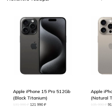
Apple iPhone 15 Pro 512Gb
Apple iPh
(Black Titanium)
(Natural 
131 990
₽
121 990
₽
105 990
₽
91