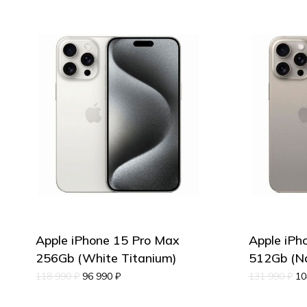
Apple iPhone 15 Pro Max
Apple iPh
256Gb (White Titanium)
512Gb (Na
118 990
₽
96 990
₽
131 990
₽
10