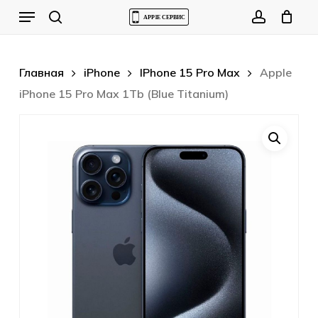
Skip
Menu
to
Cart
search
account
Close
Cart
main
content
Главная
iPhone
IPhone 15 Pro Max
Apple
iPhone 15 Pro Max 1Tb (Blue Titanium)