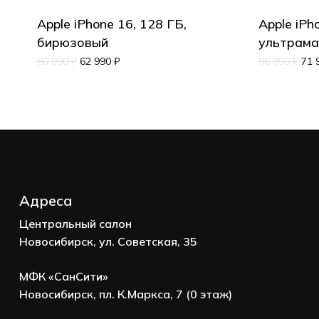
Apple iPhone 16, 128 ГБ,
Apple iPh
Корзина пуста.
бирюзовый
ультрама
80 990
₽
62 990
₽
96 990
₽
71 
Go to shop
Адреса
Центральный салон
Новосибирск, ул. Советская, 35
МФК «СанСити»
Новосибирск, пл. К.Маркса, 7 (0 этаж)