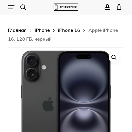
Skip
Menu
to
Cart
search
account
Close
Cart
main
content
Главная
iPhone
iPhone 16
Apple iPhone
16, 128 ГБ, черный