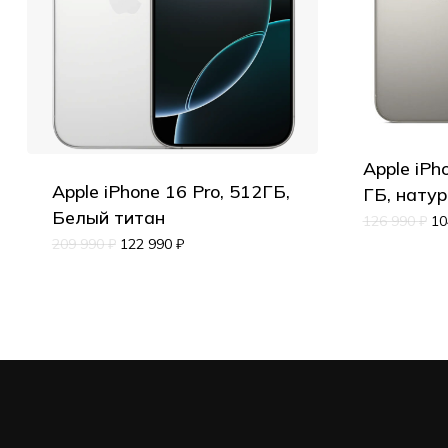
Apple iPh
Apple iPhone 16 Pro, 512ГБ,
ГБ, нату
Белый титан
126 990
₽
10
209 990
₽
122 990
₽