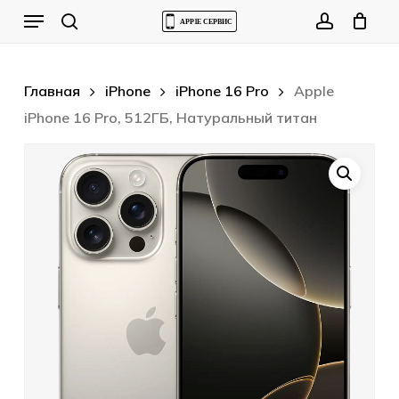
Skip
Menu
to
Cart
search
account
Close
Cart
main
content
Главная
iPhone
iPhone 16 Pro
Apple
iPhone 16 Pro, 512ГБ, Натуральный титан