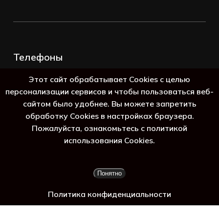
Телефоны
+7 (383) 388-98-45
Этот сайт обрабатывает Cookies с целью
8 (800) 250-69-39
персонализации сервисов и чтобы пользоваться веб-
сайтом было удобнее. Вы можете запретить
обработку Cookies в настройках браузера.
Пожалуйста, ознакомьтесь с политикой
 га
использования Cookies.
Подытог:
0
₽
Понятно
Просмотр корзины
Оформление заказа
Политика конфиденциальности