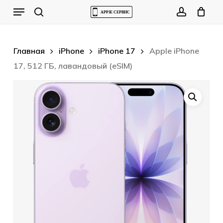
Skip
Menu
to
Cart
search
account
Close
Cart
main
content
Главная
iPhone
iPhone 17
Apple iPhone
17, 512 ГБ, лавандовый (eSIM)