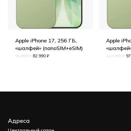
Apple iPhone 17, 256 ГБ,
Apple iPh
«шалфей» (nanoSIM+eSIM)
«шалфей»
95 990
₽
82 990
₽
112 990
₽
97
Адреса
Центральный салон