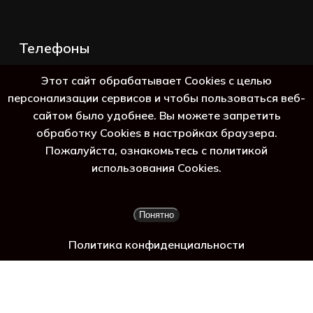
Телефоны
+7 (383) 388-98-45
Этот сайт обрабатывает Cookies с целью
8 (800) 250-69-39
персонализации сервисов и чтобы пользоваться веб-
сайтом было удобнее. Вы можете запретить
обработку Cookies в настройках браузера.
Пожалуйста, ознакомьтесь с политикой
использования Cookies.
Подытог:
0
₽
Понятно
Просмотр корзины
Оформление заказа
Политика конфиденциальности