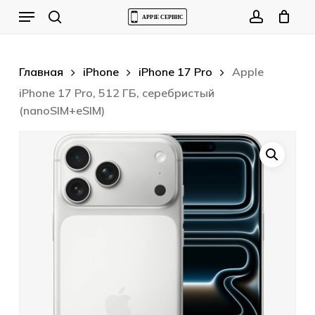
Skip
Menu
to
Cart
search
account
Close
Cart
main
content
Главная
iPhone
iPhone 17 Pro
Apple
iPhone 17 Pro, 512 ГБ, серебристый
(nanoSIM+eSIM)