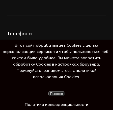
Телефоны
+7 (383) 388-98-45
Этот сайт обрабатывает Cookies с целью
8 (800) 250-69-39
персонализации сервисов и чтобы пользоваться веб-
сайтом было удобнее. Вы можете запретить
обработку Cookies в настройках браузера.
Пожалуйста, ознакомьтесь с политикой
использования Cookies.
Подытог:
0
₽
Понятно
Просмотр корзины
Оформление заказа
Политика конфиденциальности