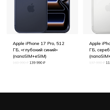
Apple iPhone 17 Pro, 512
Apple iPh
ГБ, «глубокий синий»
ГБ, сере
(nanoSIM+eSIM)
(nanoSIM
160 990
₽
139 990
₽
137 990
₽
11