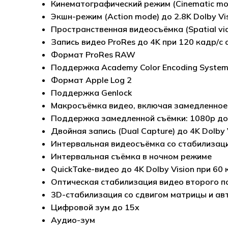
Кинематографический режим (Cinematic mode
Экшн-режим (Action mode) до 2.8K Dolby Vis
Пространственная видеосъёмка (Spatial vid
Запись видео ProRes до 4K при 120 кадр/с 
Формат ProRes RAW
Поддержка Academy Color Encoding Syste
Формат Apple Log 2
Поддержка Genlock
Макросъёмка видео, включая замедленное и
Поддержка замедленной съёмки: 1080p до 24
Двойная запись (Dual Capture) до 4K Dolby 
Интервальная видеосъёмка со стабилизац
Интервальная съёмка в ночном режиме
QuickTake-видео до 4K Dolby Vision при 60 
Оптическая стабилизация видео второго по
3D-стабилизация со сдвигом матрицы и авт
Цифровой зум до 15x
Аудио-зум