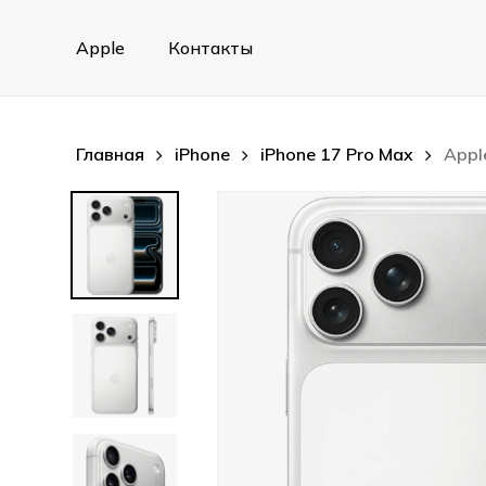
Skip
to
Apple
Контакты
main
content
Главная
iPhone
iPhone 17 Pro Max
Appl