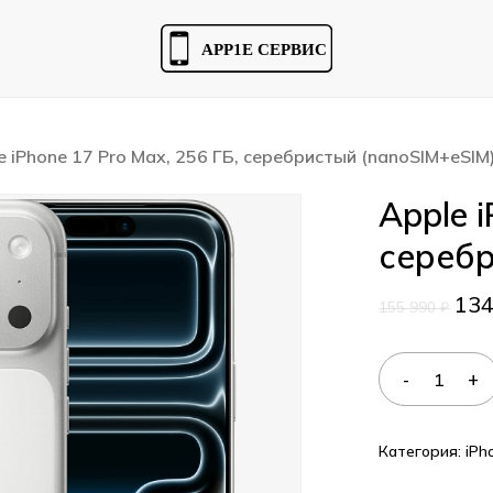
Cart
e iPhone 17 Pro Max, 256 ГБ, серебристый (nanoSIM+eSIM
Apple i
серебр
13
155 990
₽
Категория:
iPh