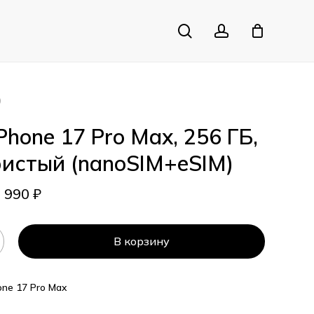
search
account
Close
Cart
)
Phone 17 Pro Max, 256 ГБ,
истый (nanoSIM+eSIM)
4 990
₽
В корзину
one 17 Pro Max