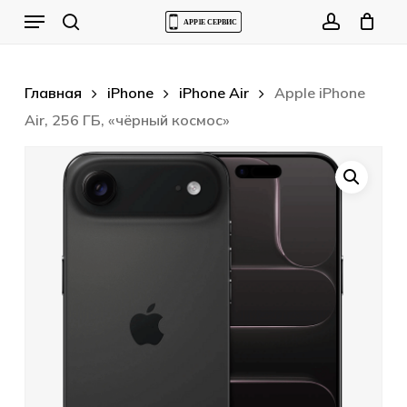
Skip
Menu
to
Cart
search
account
Close
Cart
main
content
Главная
iPhone
iPhone Air
Apple iPhone
Air, 256 ГБ, «чёрный космос»