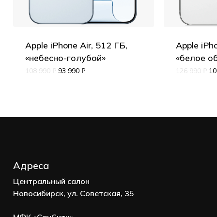
Apple iPhone Air, 512 ГБ,
Apple iPho
«небесно-голубой»
«белое о
108 990
₽
93 990
₽
126 990
₽
10
Адреса
Центральный салон
Новосибирск, ул. Советская, 35