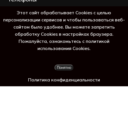
+7 (383) 388-98-45
Этот сайт обрабатывает Cookies с целью
8 (800) 250-69-39
персонализации сервисов и чтобы пользоваться веб-
сайтом было удобнее. Вы можете запретить
обработку Cookies в настройках браузера.
Пожалуйста, ознакомьтесь с политикой
использования Cookies.
Подытог:
0
₽
Понятно
Просмотр корзины
Оформление заказа
Политика конфиденциальности