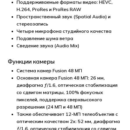
Поддерживаемые форматы видео: HEVC,
H.264, ProRes и ProRes RAW
Пространственный звук (Spatial Audio) и
стереозапись
Четыре микрофона студийного качества
Подавление шума ветра
Сведение звука (Audio Mix)
Функции камеры
Система камер Fusion 48 МП
Основная камера Fusion 48 МП: 26 мм,
диафрагма ƒ/1.6, оптическая стабилизация
Корзина пуста.
со сдвигом матрицы, 100% фокусных
пикселей, поддержка сверхвысокого
Go to shop
разрешения (24 МП и 48 МП)
Также обеспечивает 12-МП телеобъектив с
оптическим качеством 2x: 52 мм, диафрагма
ƒ/1.6, оптическая стабилизация со сдвигом