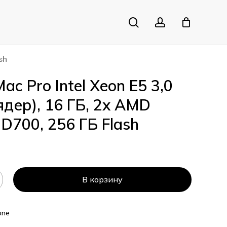
search
account
Close
Cart
sh
ac Pro Intel Xeon E5 3,0
 ядер), 16 ГБ, 2x AMD
 D700, 256 ГБ Flash
В корзину
one