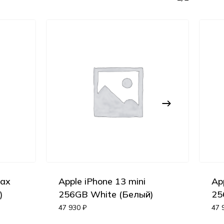
Max
Apple iPhone 13 mini
Ap
)
256GB White (Белый)
25
Корзина пуста.
47 930
₽
47 