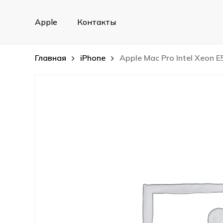
Skip
to
Apple
Контакты
main
content
Главная
iPhone
Apple Mac Pro Intel Xeon E