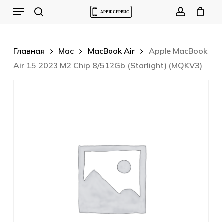
Skip
Menu
to
Cart
search
account
Close
Cart
main
content
Главная
Mac
MacBook Air
Apple MacBook
Air 15 2023 M2 Chip 8/512Gb (Starlight) (MQKV3)