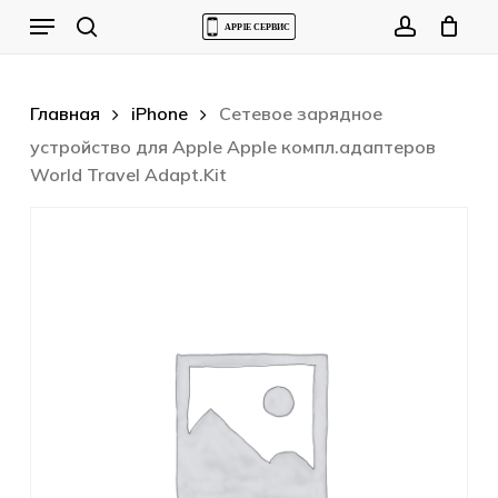
Skip
Menu
to
Cart
search
account
Close
Cart
main
content
Главная
iPhone
Сетевое зарядное
устройство для Apple Apple компл.адаптеров
World Travel Adapt.Kit