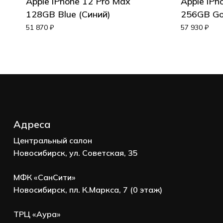
Apple iPhone 12 Pro Max
Apple iPh
128GB Blue (Синий)
256GB Go
Корзина пуста.
51 870
₽
57 930
₽
Go to shop
Адреса
Центральный салон
Новосибирск, ул. Советская, 35
МФК «СанСити»
Новосибирск, пл. К.Маркса, 7 (0 этаж)
ТРЦ «Аура»