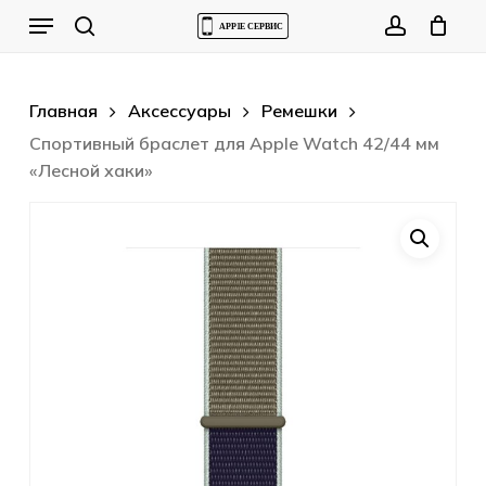
Skip
Menu
to
Cart
search
account
Close
Cart
main
content
Главная
Аксессуары
Ремешки
Спортивный браслет для Apple Watch 42/44 мм
«Лесной хаки»