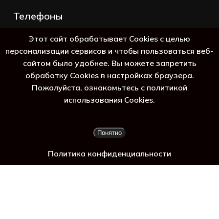
Телефоны
+7 (383) 388-98-45
Этот сайт обрабатывает Cookies с целью
8 (800) 250-69-39
персонализации сервисов и чтобы пользоваться веб-
сайтом было удобнее. Вы можете запретить
обработку Cookies в настройках браузера.
Пожалуйста, ознакомьтесь с политикой
гадж
использования Cookies.
Подытог:
0
₽
Понятно
Просмотр корзины
Оформление заказа
Политика конфиденциальности