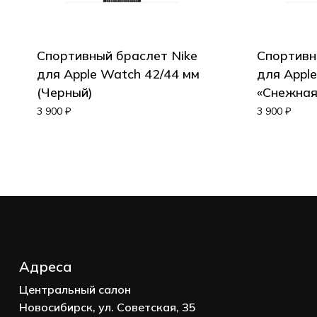
Спортивный браслет Nike
Спортивн
Корзина пуста.
для Apple Watch 42/44 мм
для Appl
(Черный)
«Снежная
Go to shop
3 900
₽
3 900
₽
Адреса
Центральный салон
Новосибирск, ул. Советская, 35