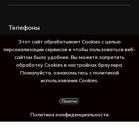
Телефоны
+7 (383) 388-98-45
Этот сайт обрабатывает Cookies с целью
8 (800) 250-69-39
персонализации сервисов и чтобы пользоваться веб-
сайтом было удобнее. Вы можете запретить
обработку Cookies в настройках браузера.
Пожалуйста, ознакомьтесь с политикой
 гад
использования Cookies.
Подытог:
0
₽
Понятно
Просмотр корзины
Оформление заказа
Политика конфиденциальности