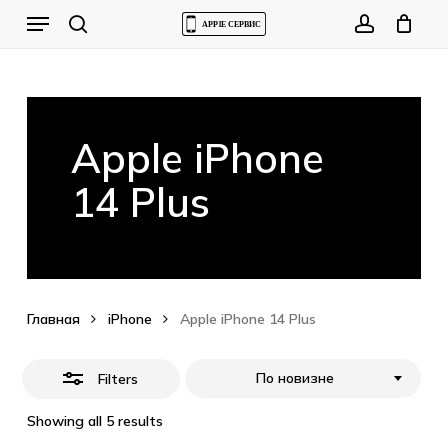
Skip
Menu
to
Close
Cart
search
account
Close
Cart
main
Filters
content
Apple iPhone
14 Plus
Главная
iPhone
Apple iPhone 14 Plus
По новизне
Filters
Showing all 5 results