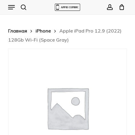
Skip
Menu
to
Cart
search
account
Close
Cart
main
content
Главная
iPhone
Apple iPad Pro 12.9 (2022)
128Gb Wi-Fi (Space Gray)