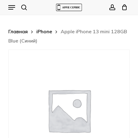
Skip
Menu
to
Cart
search
account
Close
Cart
main
content
Главная
iPhone
Apple iPhone 13 mini 128GB
Blue (Синий)