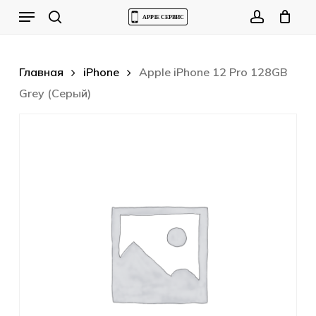
Skip
Menu
to
Cart
search
account
Close
Cart
main
content
Главная
iPhone
Apple iPhone 12 Pro 128GB
Grey (Серый)