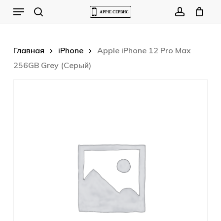
Skip
Menu
to
Cart
search
account
Close
Cart
main
content
Главная
iPhone
Apple iPhone 12 Pro Max
256GB Grey (Серый)