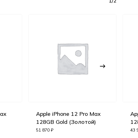
1/2
Max
Apple iPhone 12 Pro Max
Ap
Корзина пуста.
)
128GB Gold (Золотой)
12
51 870
₽
43 