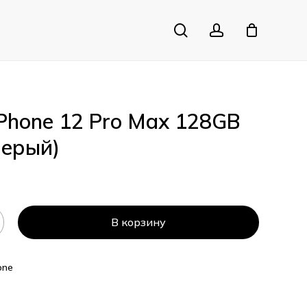
search
account
Close
Cart
iPhone 12 Pro Max 128GB
Серый)
В корзину
one