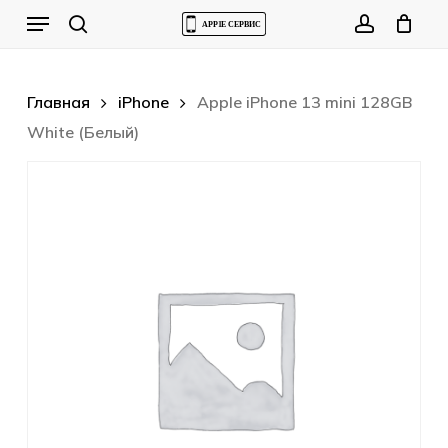
Skip
Menu
to
Cart
search
account
Close
Cart
main
content
Главная
iPhone
Apple iPhone 13 mini 128GB
White (Белый)