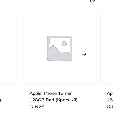
1/2
Apple iPhone 13 mini
Ap
Корзина пуста.
)
128GB Red (Красный)
12
43 930
₽
51 