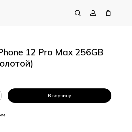
search
account
Close
Cart
iPhone 12 Pro Max 256GB
Золотой)
В корзину
one