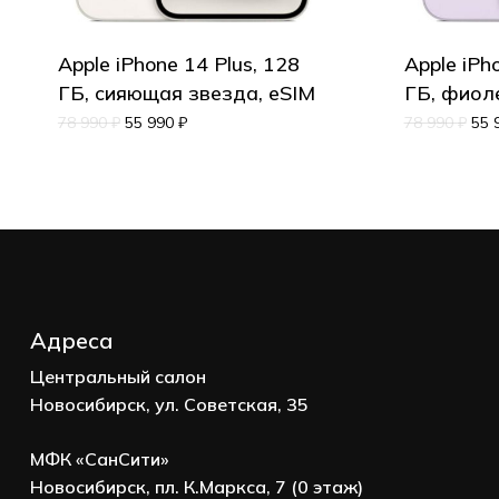
Apple iPhone 14 Plus, 128
Apple iPh
Корзина пуста.
ГБ, сияющая звезда, eSIM
ГБ, фиол
78 990
₽
55 990
₽
78 990
₽
55 
Go to shop
Адреса
Центральный салон
Новосибирск, ул. Советская, 35
МФК «СанСити»
Новосибирск, пл. К.Маркса, 7 (0 этаж)