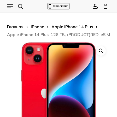
Skip
Menu
to
Cart
search
account
Close
Cart
main
content
Главная
iPhone
Apple iPhone 14 Plus
Apple iPhone 14 Plus, 128 ГБ, (PRODUCT)RED, eSIM