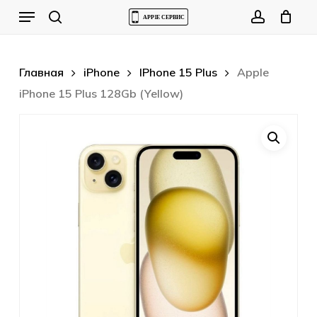
Skip
Menu
to
Cart
search
account
Close
Cart
main
content
Главная
iPhone
IPhone 15 Plus
Apple
iPhone 15 Plus 128Gb (Yellow)