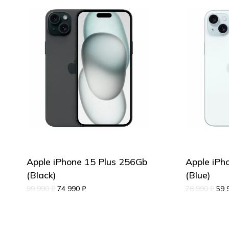
Apple iPhone 15 Plus 256Gb
Apple iPh
(Black)
(Blue)
99 990
₽
74 990
₽
78 990
₽
59 