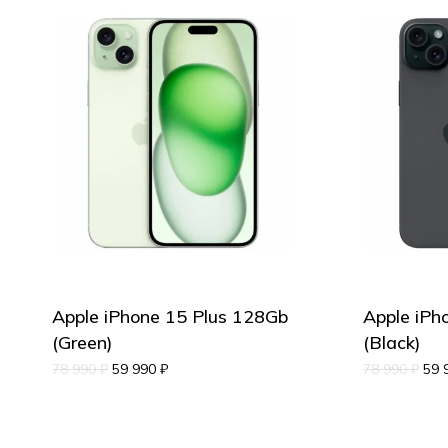
Apple iPhone 15 Plus 128Gb
Apple iPh
(Green)
(Black)
78 990
₽
59 990
₽
78 990
₽
59 