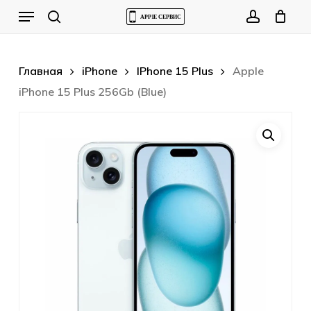
Skip
Menu
to
Cart
search
account
Close
Cart
main
content
Главная
iPhone
IPhone 15 Plus
Apple
iPhone 15 Plus 256Gb (Blue)