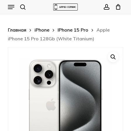
Skip
Menu
to
Cart
search
account
Close
Cart
main
content
Главная
iPhone
IPhone 15 Pro
Apple
iPhone 15 Pro 128Gb (White Titanium)