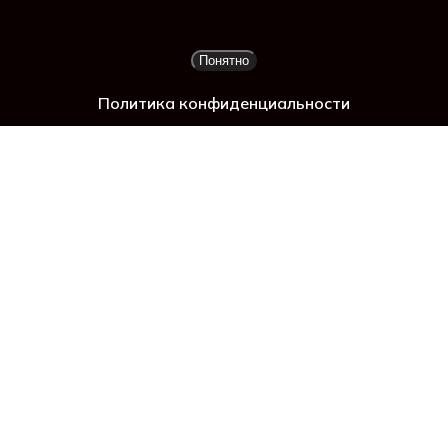
 г
Подытог:
0
₽
Понятно
Просмотр корзины
Оформление заказа
Политика конфиденциальности