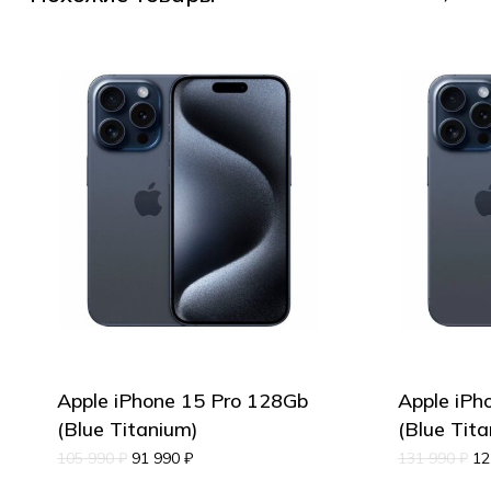
Apple iPhone 15 Pro 128Gb
Apple iPh
(Blue Titanium)
(Blue Tit
105 990
₽
91 990
₽
131 990
₽
12