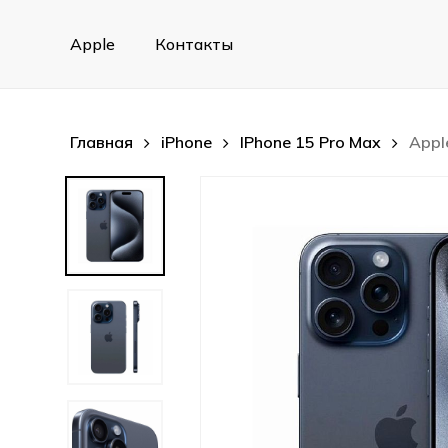
Skip
to
Apple
Контакты
main
content
Главная
iPhone
IPhone 15 Pro Max
Appl