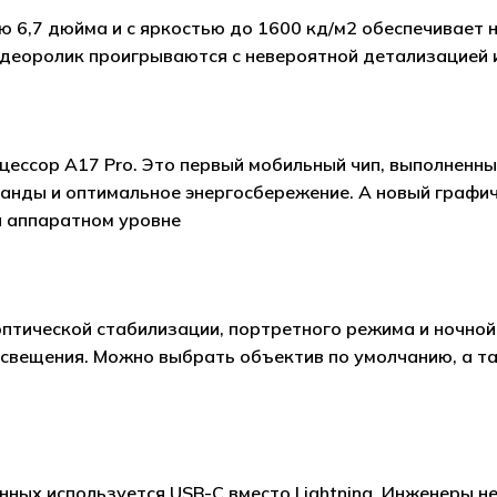
лью 6,7 дюйма и с яркостью до 1600 кд/м2 обеспечивает
деоролик проигрываются с невероятной детализацией 
цессор A17 Pro. Это первый мобильный чип, выполненны
анды и оптимальное энергосбережение. А новый графич
а аппаратном уровне
оптической стабилизации, портретного режима и ночно
свещения. Можно выбрать объектив по умолчанию, а т
анных используется USB-C вместо Lightning. Инженеры н