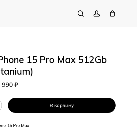
search
account
Close
Cart
iPhone 15 Pro Max 512Gb
itanium)
4 990
₽
В корзину
one 15 Pro Max