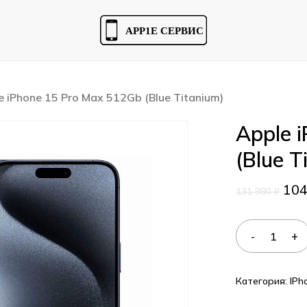
Cart
e iPhone 15 Pro Max 512Gb (Blue Titanium)
Apple 
(Blue T
10
131 990
₽
Категория:
IPh