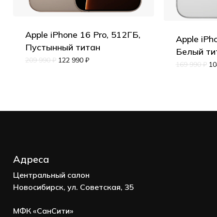
Корзина пуста.
Apple iPhone 16 Pro, 512ГБ,
Apple iPh
Пустынный титан
Белый ти
209 990
₽
122 990
₽
Go to shop
169 990
₽
10
Адреса
Центральный салон
Новосибирск, ул. Советская, 35
МФК «СанСити»