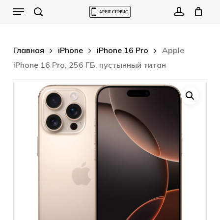
Skip
Menu
to
Cart
search
account
Close
Cart
main
content
Главная
iPhone
iPhone 16 Pro
Apple
iPhone 16 Pro, 256 ГБ, пустынный титан