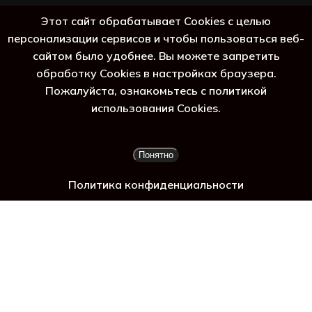
+7 (383) 388-98-45
Этот сайт обрабатывает Cookies с целью
8 (800) 250-69-39
персонализации сервисов и чтобы пользоваться веб-
сайтом было удобнее. Вы можете запретить
обработку Cookies в настройках браузера.
Пожалуйста, ознакомьтесь с политикой
 га
использования Cookies.
Подытог:
0
₽
Понятно
Просмотр корзины
Оформление заказа
Политика конфиденциальности