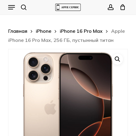
Skip
Menu
to
Cart
search
account
Close
Cart
main
content
Главная
iPhone
iPhone 16 Pro Max
Apple
iPhone 16 Pro Max, 256 ГБ, пустынный титан