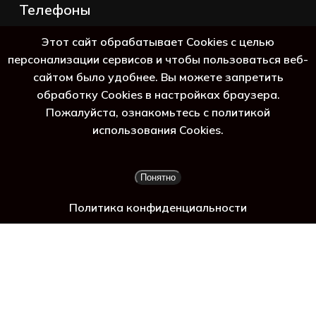
Телефоны
+7 (383) 388-98-45
Этот сайт обрабатывает Cookies с целью
8 (800) 250-69-39
персонализации сервисов и чтобы пользоваться веб-
сайтом было удобнее. Вы можете запретить
обработку Cookies в настройках браузера.
Пожалуйста, ознакомьтесь с политикой
ь г
использования Cookies.
Подытог:
0
₽
Понятно
Просмотр корзины
Оформление заказа
Политика конфиденциальности