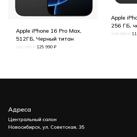
Apple iPh
256 ГБ, 
Корзина пуста.
Apple iPhone 16 Pro Max,
134 990
₽
11
512ГБ, Черный титан
Go to shop
162 990
₽
125 990
₽
Адреса
Центральный салон
Новосибирск, ул. Советская, 35