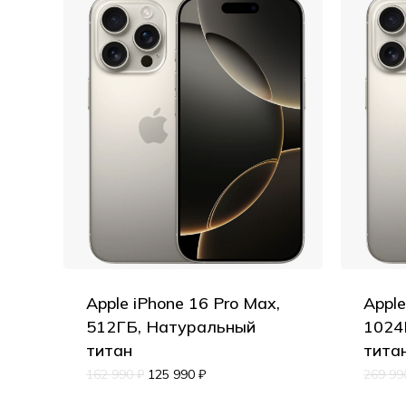
Apple iPhone 16 Pro Max,
Apple
512ГБ, Натуральный
1024
титан
тита
162 990
₽
125 990
₽
269 9