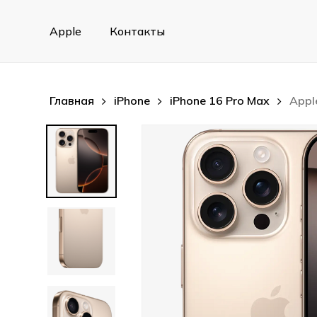
Skip
to
Apple
Контакты
main
content
Главная
iPhone
iPhone 16 Pro Max
Appl