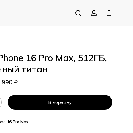
search
account
Close
Cart
iPhone 16 Pro Max, 512ГБ,
нный титан
5 990
₽
В корзину
one 16 Pro Max