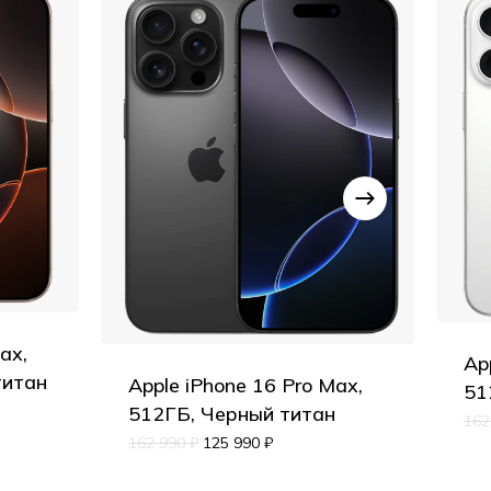
ax,
Ap
титан
Apple iPhone 16 Pro Max,
51
512ГБ, Черный титан
162
162 990
₽
125 990
₽