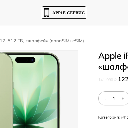
Cart
 17, 512 ГБ, «шалфей» (nanoSIM+eSIM)
Apple i
«шалфе
12
141 990
₽
Категория:
iPh