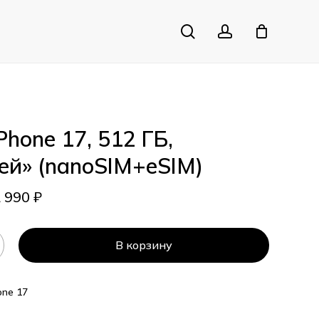
search
account
Close
Cart
Phone 17, 512 ГБ,
й» (nanoSIM+eSIM)
2 990
₽
В корзину
one 17