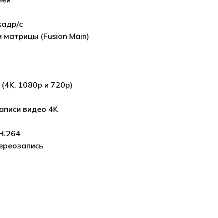
кадр/с
 матрицы (Fusion Main)
(4K, 1080p и 720p)
аписи видео 4K
H.264
тереозапись