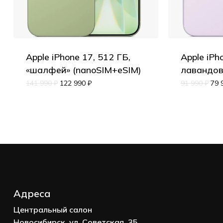
Apple iPhone 17, 512 ГБ,
Apple iPh
«шалфей» (nanoSIM+eSIM)
лавандов
141 990
₽
122 990
₽
91 990
₽
79 
Адреса
Центральный салон
Новосибирск, ул. Советская, 35