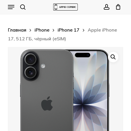
Skip
Menu
to
Cart
search
account
Close
Cart
main
content
Главная
iPhone
iPhone 17
Apple iPhone
17, 512 ГБ, чёрный (eSIM)