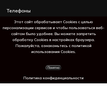
Телефоны
+7 (383) 388-98-45
Этот сайт обрабатывает Cookies с целью
8 (800) 250-69-39
персонализации сервисов и чтобы пользоваться веб-
сайтом было удобнее. Вы можете запретить
обработку Cookies в настройках браузера.
Пожалуйста, ознакомьтесь с политикой
использования Cookies.
Подытог:
0
₽
Понятно
Просмотр корзины
Оформление заказа
Политика конфиденциальности